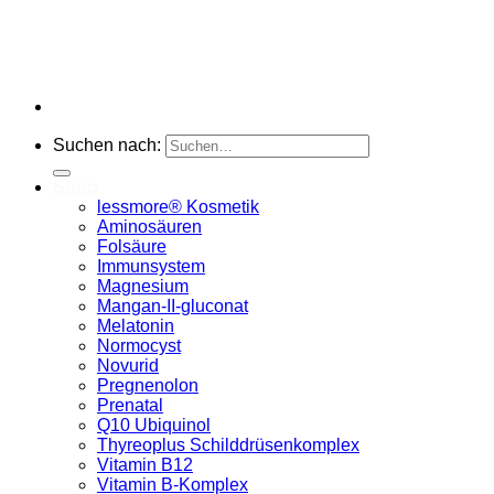
Suchen nach:
Shop
lessmore® Kosmetik
Aminosäuren
Folsäure
Immunsystem
Magnesium
Mangan-II-gluconat
Melatonin
Normocyst
Novurid
Pregnenolon
Prenatal
Q10 Ubiquinol
Thyreoplus Schilddrüsenkomplex
Vitamin B12
Vitamin B-Komplex