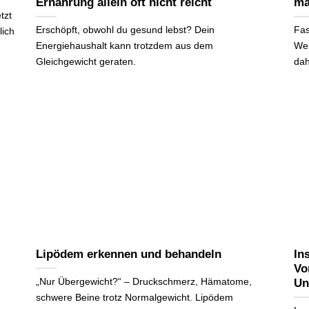
Ernährung allein oft nicht reicht
ma
tzt
Erschöpft, obwohl du gesund lebst? Dein
Fas
lich
Energiehaushalt kann trotzdem aus dem
Wel
Gleichgewicht geraten.
dah
Lipödem erkennen und behandeln
In
Vo
„Nur Übergewicht?“ – Druckschmerz, Hämatome,
Un
schwere Beine trotz Normalgewicht. Lipödem