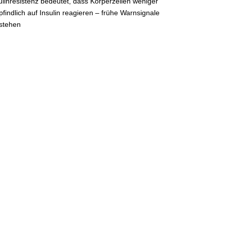
ulinresistenz bedeutet, dass Körperzellen weniger
findlich auf Insulin reagieren – frühe Warnsignale
stehen