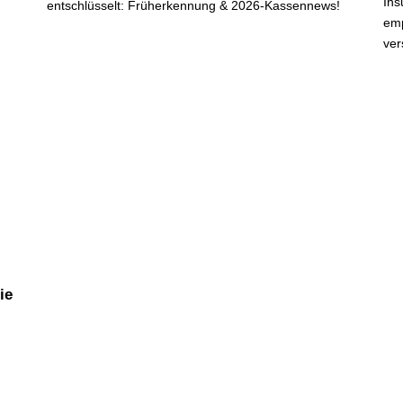
Ins
entschlüsselt: Früherkennung & 2026-Kassennews!
emp
ver
ie