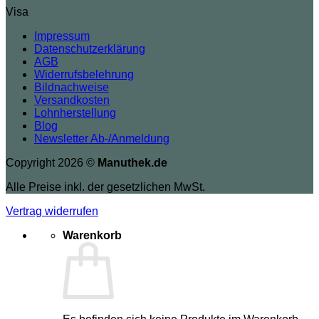
Visa
Impressum
Datenschutzerklärung
AGB
Widerrufsbelehrung
Bildnachweise
Versandkosten
Lohnherstellung
Blog
Newsletter Ab-/Anmeldung
Copyright 2026 ©
Manuthek.de
Alle Preise inkl. der gesetzlichen MwSt.
Vertrag widerrufen
Warenkorb