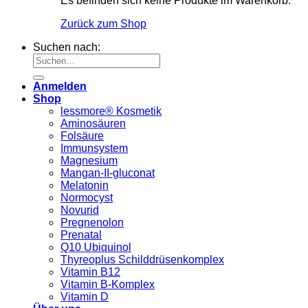
Es befinden sich keine Produkte im Warenkorb.
Zurück zum Shop
Suchen nach:
Anmelden
Shop
lessmore® Kosmetik
Aminosäuren
Folsäure
Immunsystem
Magnesium
Mangan-II-gluconat
Melatonin
Normocyst
Novurid
Pregnenolon
Prenatal
Q10 Ubiquinol
Thyreoplus Schilddrüsenkomplex
Vitamin B12
Vitamin B-Komplex
Vitamin D