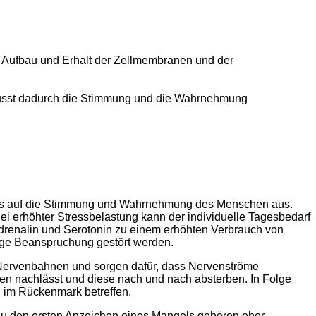
n Aufbau und Erhalt der Zellmembranen und der
flusst dadurch die Stimmung und die Wahrnehmung
fluss auf die Stimmung und Wahrnehmung des Menschen aus.
ei erhöhter Stressbelastung kann der individuelle Tagesbedarf
radrenalin und Serotonin zu einem erhöhten Verbrauch von
tige Beanspruchung gestört werden.
e Nervenbahnen und sorgen dafür, dass Nervenströme
en nachlässt und diese nach und nach absterben. In Folge
 im Rückenmark betreffen.
Zu den ersten Anzeichen eines Mangels gehören eher