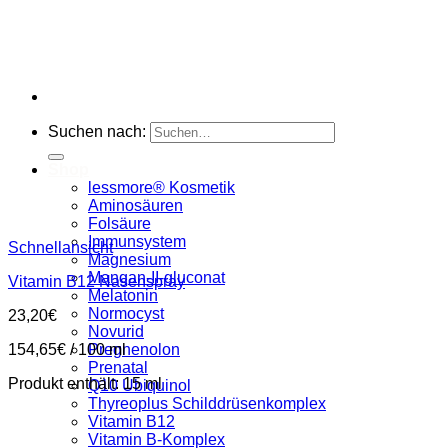
Suchen nach:
Shop
lessmore® Kosmetik
Aminosäuren
Folsäure
Immunsystem
Schnellansicht
Magnesium
Mangan-II-gluconat
Vitamin B12 Nasenspray
Melatonin
Normocyst
23,20
€
Novurid
154,65
€
/
100
ml
Pregnenolon
Prenatal
Produkt enthält: 15
ml
Q10 Ubiquinol
Thyreoplus Schilddrüsenkomplex
Vitamin B12
Vitamin B-Komplex