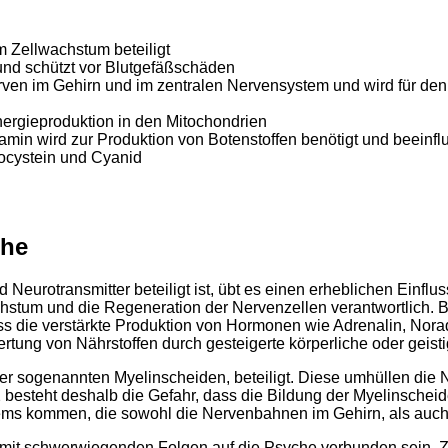
 Zellwachstum beteiligt
t und schützt vor Blutgefäßschäden
erven im Gehirn und im zentralen Nervensystem und wird für de
Energieproduktion in den Mitochondrien
min wird zur Produktion von Botenstoffen benötigt und beein
mocystein und Cyanid
che
Neurotransmitter beteiligt ist, übt es einen erheblichen Ein
achstum und die Regeneration der Nervenzellen verantwortlich. B
 dass die verstärkte Produktion von Hormonen wie Adrenalin, No
tung von Nährstoffen durch gesteigerte körperliche oder geis
der sogenannten Myelinscheiden, beteiligt. Diese umhüllen di
esteht deshalb die Gefahr, dass die Bildung der Myelinscheid
ems kommen, die sowohl die Nervenbahnen im Gehirn, als auch
 mit schwerwiegenden Folgen auf die Psyche verbunden sein. 