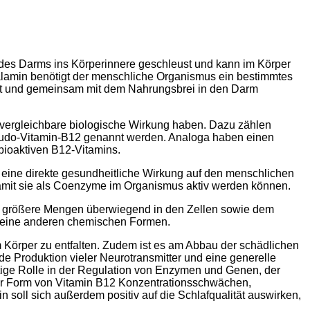
 des Darms ins Körperinnere geschleust und kann im Körper
balamin benötigt der menschliche Organismus ein bestimmtes
iert und gemeinsam mit dem Nahrungsbrei in den Darm
 vergleichbare biologische Wirkung haben. Dazu zählen
eudo-Vitamin-B12 genannt werden. Analoga haben einen
bioaktiven B12-Vitamins.
ine direkte gesundheitliche Wirkung auf den menschlichen
mit sie als Coenzyme im Organismus aktiv werden können.
ch größere Mengen überwiegend in den Zellen sowie dem
 seine anderen chemischen Formen.
im Körper zu entfalten. Zudem ist es am Abbau der schädlichen
 Produktion vieler Neurotransmitter und eine generelle
tige Rolle in der Regulation von Enzymen und Genen, der
er Form von Vitamin B12 Konzentrationsschwächen,
oll sich außerdem positiv auf die Schlafqualität auswirken,