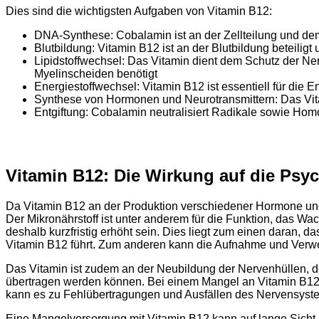
Dies sind die wichtigsten Aufgaben von Vitamin B12:
DNA-Synthese: Cobalamin ist an der Zellteilung und dem
Blutbildung: Vitamin B12 ist an der Blutbildung beteilig
Lipidstoffwechsel: Das Vitamin dient dem Schutz der N
Myelinscheiden benötigt
Energiestoffwechsel: Vitamin B12 ist essentiell für die 
Synthese von Hormonen und Neurotransmittern: Das Vita
Entgiftung: Cobalamin neutralisiert Radikale sowie Ho
Vitamin B12: Die Wirkung auf die Psy
Da Vitamin B12 an der Produktion verschiedener Hormone und 
Der Mikronährstoff ist unter anderem für die Funktion, das W
deshalb kurzfristig erhöht sein. Dies liegt zum einen daran,
Vitamin B12 führt. Zum anderen kann die Aufnahme und Verwer
Das Vitamin ist zudem an der Neubildung der Nervenhüllen, 
übertragen werden können. Bei einem Mangel an Vitamin B12 b
kann es zu Fehlübertragungen und Ausfällen des Nervensyst
Eine Mangelversorgung mit Vitamin B12 kann auf lange Sicht