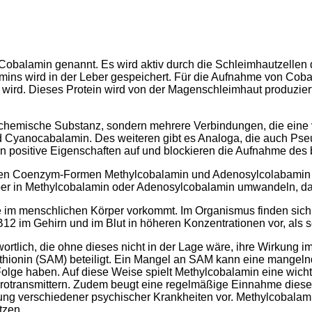
Cobalamin genannt. Es wird aktiv durch die Schleimhautzellen
amins wird in der Leber gespeichert. Für die Aufnahme von Co
nt wird. Dieses Protein wird von der Magenschleimhaut produz
e chemische Substanz, sondern mehrere Verbindungen, die eine
 Cyanocabalamin. Des weiteren gibt es Analoga, die auch Ps
n positive Eigenschaften auf und blockieren die Aufnahme des 
ven Coenzym-Formen Methylcobalamin und Adenosylcolabamin e
per in Methylcobalamin oder Adenosylcobalamin umwandeln, da
die im menschlichen Körper vorkommt. Im Organismus finden si
2 im Gehirn und im Blut in höheren Konzentrationen vor, als
wortlich, die ohne dieses nicht in der Lage wäre, ihre Wirkung 
onin (SAM) beteiligt. Ein Mangel an SAM kann eine mangelnde
olge haben. Auf diese Weise spielt Methylcobalamin eine wich
urotransmittern. Zudem beugt eine regelmäßige Einnahme dies
verschiedener psychischer Krankheiten vor. Methylcobalamin s
tzen.