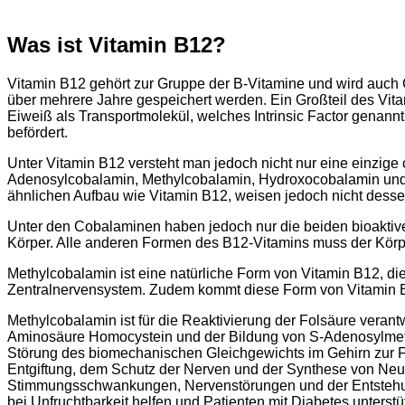
Was ist Vitamin B12?
Vitamin B12 gehört zur Gruppe der B-Vitamine und wird auch 
über mehrere Jahre gespeichert werden. Ein Großteil des Vit
Eiweiß als Transportmolekül, welches Intrinsic Factor genan
befördert.
Unter Vitamin B12 versteht man jedoch nicht nur eine einzig
Adenosylcobalamin, Methylcobalamin, Hydroxocobalamin und
ähnlichen Aufbau wie Vitamin B12, weisen jedoch nicht desse
Unter den Cobalaminen haben jedoch nur die beiden bioakti
Körper. Alle anderen Formen des B12-Vitamins muss der Kör
Methylcobalamin ist eine natürliche Form von Vitamin B12, 
Zentralnervensystem. Zudem kommt diese Form von Vitamin B1
Methylcobalamin ist für die Reaktivierung der Folsäure verant
Aminosäure Homocystein und der Bildung von S-Adenosylmethi
Störung des biomechanischen Gleichgewichts im Gehirn zur F
Entgiftung, dem Schutz der Nerven und der Synthese von Ne
Stimmungsschwankungen, Nervenstörungen und der Entstehung 
bei Unfruchtbarkeit helfen und Patienten mit Diabetes unterstü