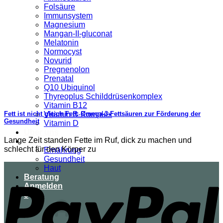
Folsäure
Immunsystem
Magnesium
Mangan-II-gluconat
Melatonin
Normocyst
Novurid
Pregnenolon
Prenatal
Q10 Ubiquinol
Thyreoplus Schilddrüsenkomplex
Vitamin B12
Vitamin B-Komplex
Fett ist nicht gleich Fett: Omega-3-Fettsäuren zur Förderung der
Gesundheit
Vitamin D
Über uns
Lange Zeit standen Fette im Ruf, dick zu machen und
Ratgeber
schlecht für den Körper zu
Ernährung
Gesundheit
Haut
Beratung
Anmelden
0