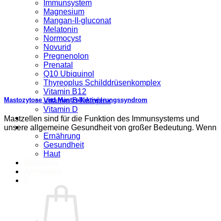
Immunsystem
Magnesium
Mangan-II-gluconat
Melatonin
Normocyst
Novurid
Pregnenolon
Prenatal
Q10 Ubiquinol
Thyreoplus Schilddrüsenkomplex
Vitamin B12
Vitamin B-Komplex
Mastozytose und Mastzellaktivierungssyndrom
Vitamin D
Über uns
Mastzellen sind für die Funktion des Immunsystems und
Ratgeber
unsere allgemeine Gesundheit von großer Bedeutung. Wenn
Ernährung
Gesundheit
Haut
Beratung
Anmelden
0