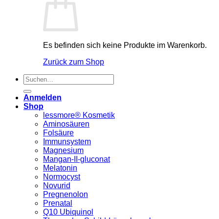
Es befinden sich keine Produkte im Warenkorb.
Zurück zum Shop
Suchen
nach:
Anmelden
Shop
lessmore® Kosmetik
Aminosäuren
Folsäure
Immunsystem
Magnesium
Mangan-II-gluconat
Melatonin
Normocyst
Novurid
Pregnenolon
Prenatal
Q10 Ubiquinol