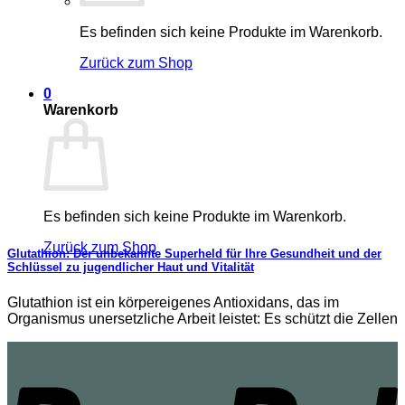
Es befinden sich keine Produkte im Warenkorb.
Zurück zum Shop
0
Warenkorb
Es befinden sich keine Produkte im Warenkorb.
Zurück zum Shop
Glutathion: Der unbekannte Superheld für Ihre Gesundheit und der
Schlüssel zu jugendlicher Haut und Vitalität
Glutathion ist ein körpereigenes Antioxidans, das im
Organismus unersetzliche Arbeit leistet: Es schützt die Zellen
P