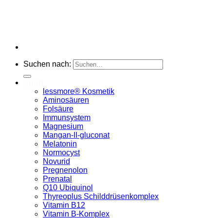
Suchen nach:
Shop
lessmore® Kosmetik
Aminosäuren
Folsäure
Immunsystem
Magnesium
Mangan-II-gluconat
Melatonin
Normocyst
Novurid
Pregnenolon
Prenatal
Q10 Ubiquinol
Thyreoplus Schilddrüsenkomplex
Vitamin B12
Vitamin B-Komplex