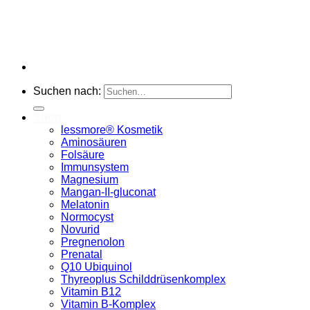
Suchen nach:
Shop
lessmore® Kosmetik
Aminosäuren
Folsäure
Immunsystem
Magnesium
Mangan-II-gluconat
Melatonin
Normocyst
Novurid
Pregnenolon
Prenatal
Q10 Ubiquinol
Thyreoplus Schilddrüsenkomplex
Vitamin B12
Vitamin B-Komplex