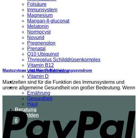
Folsäure
Immunsystem
Magnesium
Mangan-II-gluconat
Melatonin
Normocyst
Novurid
Pregnenolon
Prenatal
Q10 Ubiquinol
Thyreoplus Schilddrüsenkomplex
Vitamin B12
Vitamin B-Komplex
Mastozytose und Mastzellaktivierungssyndrom
Vitamin D
Über uns
Mastzellen sind für die Funktion des Immunsystems und
Ratgeber
unsere allgemeine Gesundheit von großer Bedeutung. Wenn
Ernährung
Gesundheit
Haut
Beratung
Anmelden
0