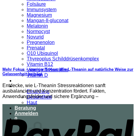
Folsäure
Immunsystem
Magnesium
Mangan-II-gluconat
Melatonin
Normocyst
Novurid
Pregnenolon
Prenatal
Q10 Ubiquinol
Thyreoplus Schilddrüsenkomplex
Vitamin B12
Vitamin B-Komplex
Mehr Fokus – weniger Stress: Wie L-Theanin auf natürliche Weise zur
Gelassenheit beiträgt
Vitamin D
Über uns
Entdecke, wie L‑Theanin Stressreaktionen sanft
Ratgeber
ausbalanciert und Konzentration fördert. Fakten,
Ernährung
Anwendungsfelder und sichere Ergänzung –
Gesundheit
Haut
Beratung
Anmelden
0