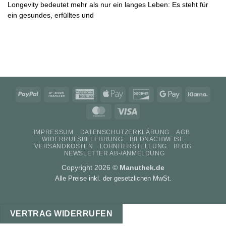
Longevity bedeutet mehr als nur ein langes Leben: Es steht für
ein gesundes, erfülltes und
PayPal
Bank
American
Apple
Discover
Google
Klarn
Transfer
Express
Pay
Pay
MasterCard
Visa
IMPRESSUM
DATENSCHUTZERKLÄRUNG
AGB
WIDERRUFSBELEHRUNG
BILDNACHWEISE
VERSANDKOSTEN
LOHNHERSTELLUNG
BLOG
NEWSLETTER AB-/ANMELDUNG
Copyright 2026 ©
Manuthek.de
Alle Preise inkl. der gesetzlichen MwSt.
VERTRAG WIDERRUFEN