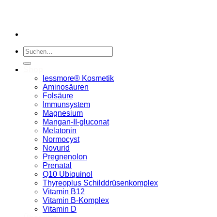
Suchen
nach:
Shop
lessmore® Kosmetik
Aminosäuren
Folsäure
Immunsystem
Magnesium
Mangan-II-gluconat
Melatonin
Normocyst
Novurid
Pregnenolon
Prenatal
Q10 Ubiquinol
Thyreoplus Schilddrüsenkomplex
Vitamin B12
Vitamin B-Komplex
Vitamin D