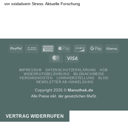
vor oxidativem Stress. Aktuelle Forschung
PayPal
Bank
American
Apple
Discover
Google
Klarn
Transfer
Express
Pay
Pay
MasterCard
Visa
IMPRESSUM
DATENSCHUTZERKLÄRUNG
AGB
WIDERRUFSBELEHRUNG
BILDNACHWEISE
VERSANDKOSTEN
LOHNHERSTELLUNG
BLOG
NEWSLETTER AB-/ANMELDUNG
Copyright 2026 ©
Manuthek.de
Alle Preise inkl. der gesetzlichen MwSt.
VERTRAG WIDERRUFEN