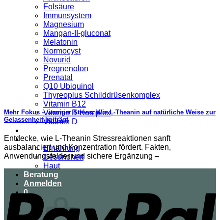
Folsäure
Immunsystem
Magnesium
Mangan-II-gluconat
Melatonin
Normocyst
Novurid
Pregnenolon
Prenatal
Q10 Ubiquinol
Thyreoplus Schilddrüsenkomplex
Vitamin B12
Vitamin B-Komplex
Mehr Fokus – weniger Stress: Wie L-Theanin auf natürliche Weise zur
Gelassenheit beiträgt
Vitamin D
Über uns
Entdecke, wie L‑Theanin Stressreaktionen sanft
Ratgeber
ausbalanciert und Konzentration fördert. Fakten,
Ernährung
Anwendungsfelder und sichere Ergänzung –
Gesundheit
Haut
Beratung
Anmelden
0