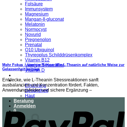
Folsäure
Immunsystem
Magnesium
Mangan-II-gluconat
Melatonin
Normocyst
Novurid
Pregnenolon
Prenatal
Q10 Ubiquinol
Thyreoplus Schilddrüsenkomplex
Vitamin B12
Vitamin B-Komplex
Mehr Fokus – weniger Stress: Wie L-Theanin auf natürliche Weise zur
Gelassenheit beiträgt
Vitamin D
Über uns
Entdecke, wie L‑Theanin Stressreaktionen sanft
Ratgeber
ausbalanciert und Konzentration fördert. Fakten,
Ernährung
Anwendungsfelder und sichere Ergänzung –
Gesundheit
Haut
Beratung
Anmelden
0