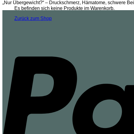
„Nur Übergewicht?“ – Druckschmerz, Hämatome, schwere Bei
Es befinden sich keine Produkte im Warenkorb.
Zurück zum Shop