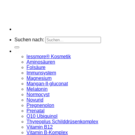
Suchen nach:
Shop
lessmore® Kosmetik
Aminosäuren
Folsäure
Immunsystem
Magnesium
Mangan-II-gluconat
Melatonin
Normocyst
Novurid
Pregnenolon
Prenatal
Q10 Ubiquinol
Thyreoplus Schilddrüsenkomplex
Vitamin B12
Vitamin B-Komplex