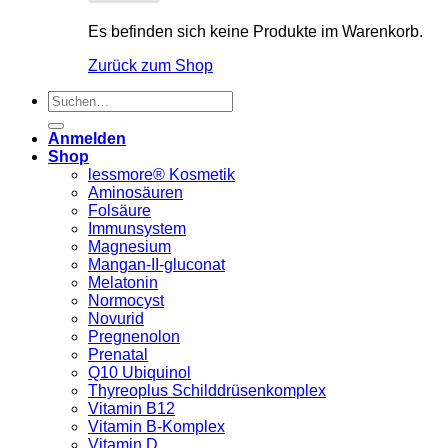
Es befinden sich keine Produkte im Warenkorb.
Zurück zum Shop
Suchen
nach:
Anmelden
Shop
lessmore® Kosmetik
Aminosäuren
Folsäure
Immunsystem
Magnesium
Mangan-II-gluconat
Melatonin
Normocyst
Novurid
Pregnenolon
Prenatal
Q10 Ubiquinol
Thyreoplus Schilddrüsenkomplex
Vitamin B12
Vitamin B-Komplex
Vitamin D