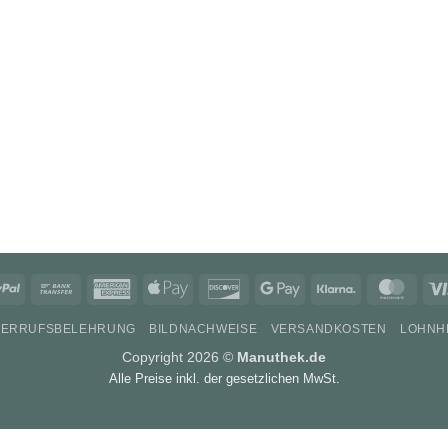
PayPal
Bank
American
Apple
Discover
Google
Klarna
Mast
Transfer
Express
Pay
Pay
DERRUFSBELEHRUNG
BILDNACHWEISE
VERSANDKOSTEN
LOHNH
Copyright 2026 ©
Manuthek.de
Alle Preise inkl. der gesetzlichen MwSt.