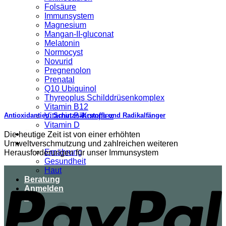
Folsäure
Immunsystem
Magnesium
Mangan-II-gluconat
Melatonin
Normocyst
Novurid
Pregnenolon
Prenatal
Q10 Ubiquinol
Thyreoplus Schilddrüsenkomplex
Vitamin B12
Vitamin B-Komplex
Antioxidantien: Schutznährstoffe und Radikalfänger
Vitamin D
Über uns
Die heutige Zeit ist von einer erhöhten
Ratgeber
Umweltverschmutzung und zahlreichen weiteren
Ernährung
Herausforderungen für unser Immunsystem
Gesundheit
Haut
Beratung
Anmelden
0