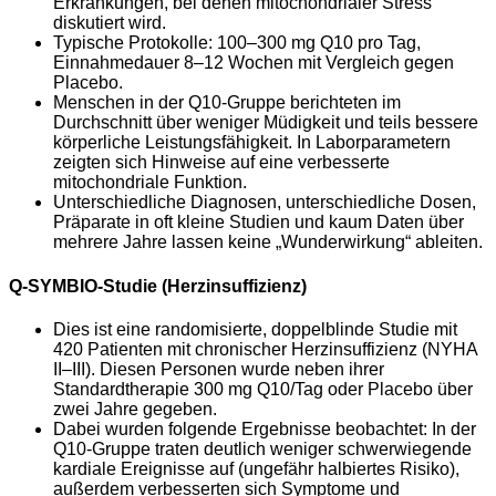
Erkrankungen, bei denen mitochondrialer Stress
diskutiert wird.
Typische Protokolle: 100–300 mg Q10 pro Tag,
Einnahmedauer 8–12 Wochen mit Vergleich gegen
Placebo.
Menschen in der Q10‑Gruppe berichteten im
Durchschnitt über weniger Müdigkeit und teils bessere
körperliche Leistungsfähigkeit. In Laborparametern
zeigten sich Hinweise auf eine verbesserte
mitochondriale Funktion.
Unterschiedliche Diagnosen, unterschiedliche Dosen,
Präparate in oft kleine Studien und kaum Daten über
mehrere Jahre lassen keine „Wunderwirkung“ ableiten. ​
Q‑SYMBIO‑Studie (Herzinsuffizienz)
Dies ist eine randomisierte, doppelblinde Studie mit
420 Patienten mit chronischer Herzinsuffizienz (NYHA
II–III). Diesen Personen wurde neben ihrer
Standardtherapie 300 mg Q10/Tag oder Placebo über
zwei Jahre gegeben.
Dabei wurden folgende Ergebnisse beobachtet: In der
Q10‑Gruppe traten deutlich weniger schwerwiegende
kardiale Ereignisse auf (ungefähr halbiertes Risiko),
außerdem verbesserten sich Symptome und