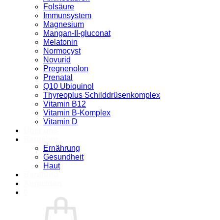
Folsäure
Immunsystem
Magnesium
Mangan-II-gluconat
Melatonin
Normocyst
Novurid
Pregnenolon
Prenatal
Q10 Ubiquinol
Thyreoplus Schilddrüsenkomplex
Vitamin B12
Vitamin B-Komplex
Vitamin D
Über uns
Ratgeber
Ernährung
Gesundheit
Haut
Beratung
Anmelden
0