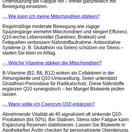
Unterstützung bei Fatigue hin – immer ganzheitlich mit
Bewegung einsetzen.
Wie kann ich meine Mitochondrien stärken?
Regelmäßige moderate Bewegung wie zügige
Spaziergänge vermehrt Mitochondrien und steigert Effizienz.
Q10-reiche Lebensmittel (Sardinen, Brokkoli) und
Fettquellen verbessern Nährstoffaufnahme. Antioxidative
Systeme (z. B. Glutathion via Selen) schützen vor Stress –
starten Sie klein im Alltag.
Welche Vitamine stärken die Mitochondrien?
B-Vitamine (B2, B6, B12) wirken als Cofaktoren in der
Atmungskette und Q10-Umwandlung. Selen unterstützt
Glutathion-Peroxidase für Radikalschutz. Diese Nährstoffe
ergänzen Q10 synergistisch – bei Mangel Blutwerte prüfen
lassen.
Wann sollte ich Coenzym Q10 ergänzen?
Abnehmende Vitalität ab 40 signalisiert oft sinkende Q10-
Produktion (bis 50%). Bei Statinen, Stress oder Fatigue kann
Ergänzung Reserven stabilisieren. Lassen Sie Blutwerte in
Apotheke/bei Ärztin checken für personalisierte Orientierung.