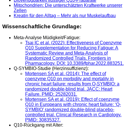
Bioverfügbarkeit flüssiger Q10-Präparate
Mitochondrien: Die unterschätzten Kraftwerke unserer
Zellen
Kreatin für den Alltag – Mehr als nur Muskelaufbau
Wissenschaftliche Grundlage:
Meta-Analyse Müdigkeit/Fatigue:
Tsai IC et al. (2022): Effectiveness of Coenzyme
Q10 Supplementation for Reducing Fatigue: A
Systematic Review and Meta-Analysis of
Randomized Controlled Trials. Frontiers in
Pharmacology. DOI: 10.3389/fphar.2022.883251.
Q-SYMBIO-Studie (Herzinsuffizienz):
Mortensen SA et al. (2014): The effect of
coenzyme Q10 on morbidity and mortality in
chronic heart failure: results from Q-SYMBIO: a
randomized double-blind trial. JACC: Heart
Failure. PMID: 25282031.​
Mortensen SA et al. (2019): Effect of coenzyme
Q10 in Europeans with chronic heart failure: ‘Q-
SYMBIO’ randomized double-blind placebo-
controlled trial. Clinical Research in Cardiology.
PMID: 30835327.​
Q10-Rückgang mit Alter: