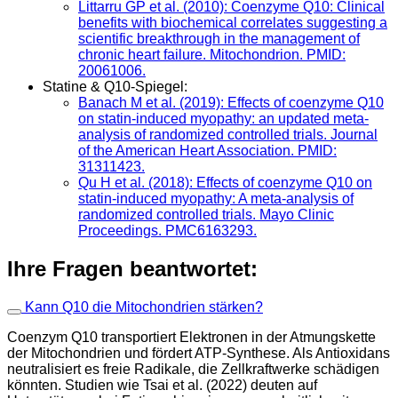
Littarru GP et al. (2010): Coenzyme Q10: Clinical
benefits with biochemical correlates suggesting a
scientific breakthrough in the management of
chronic heart failure. Mitochondrion. PMID:
20061006.
Statine & Q10-Spiegel:
Banach M et al. (2019): Effects of coenzyme Q10
on statin-induced myopathy: an updated meta-
analysis of randomized controlled trials. Journal
of the American Heart Association. PMID:
31311423.
Qu H et al. (2018): Effects of coenzyme Q10 on
statin-induced myopathy: A meta-analysis of
randomized controlled trials. Mayo Clinic
Proceedings. PMC6163293.
Ihre Fragen beantwortet:
Kann Q10 die Mitochondrien stärken?
Coenzym Q10 transportiert Elektronen in der Atmungskette
der Mitochondrien und fördert ATP-Synthese. Als Antioxidans
neutralisiert es freie Radikale, die Zellkraftwerke schädigen
könnten. Studien wie Tsai et al. (2022) deuten auf