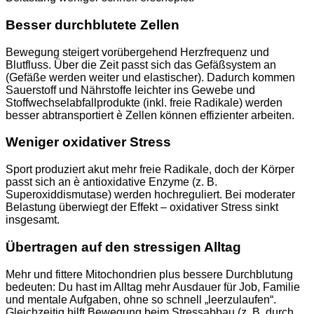
Besser durchblutete Zellen
Bewegung steigert vorübergehend Herzfrequenz und
Blutfluss. Über die Zeit passt sich das Gefäßsystem an
(Gefäße werden weiter und elastischer). Dadurch kommen
Sauerstoff und Nährstoffe leichter ins Gewebe und
Stoffwechselabfallprodukte (inkl. freie Radikale) werden
besser abtransportiert è Zellen können effizienter arbeiten.
Weniger oxidativer Stress
Sport produziert akut mehr freie Radikale, doch der Körper
passt sich an è antioxidative Enzyme (z. B.
Superoxiddismutase) werden hochreguliert. Bei moderater
Belastung überwiegt der Effekt – oxidativer Stress sinkt
insgesamt.
Übertragen auf den stressigen Alltag
Mehr und fittere Mitochondrien plus bessere Durchblutung
bedeuten: Du hast im Alltag mehr Ausdauer für Job, Familie
und mentale Aufgaben, ohne so schnell „leerzulaufen“.
Gleichzeitig hilft Bewegung beim Stressabbau (z. B. durch