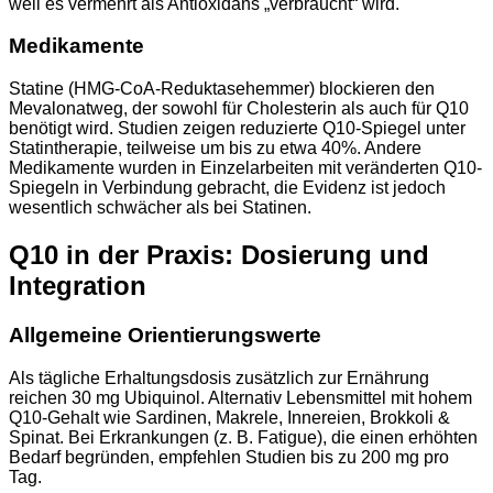
weil es vermehrt als Antioxidans „verbraucht“ wird.
Medikamente
Statine (HMG-CoA-Reduktasehemmer) blockieren den
Mevalonatweg, der sowohl für Cholesterin als auch für Q10
benötigt wird. Studien zeigen reduzierte Q10-Spiegel unter
Statintherapie, teilweise um bis zu etwa 40%. Andere
Medikamente wurden in Einzelarbeiten mit veränderten Q10-
Spiegeln in Verbindung gebracht, die Evidenz ist jedoch
wesentlich schwächer als bei Statinen.
Q10 in der Praxis: Dosierung und
Integration
Allgemeine Orientierungswerte
Als tägliche Erhaltungsdosis zusätzlich zur Ernährung
reichen 30 mg Ubiquinol. Alternativ Lebensmittel mit hohem
Q10-Gehalt wie Sardinen, Makrele, Innereien, Brokkoli &
Spinat. Bei Erkrankungen (z. B. Fatigue), die einen erhöhten
Bedarf begründen, empfehlen Studien bis zu 200 mg pro
Tag.