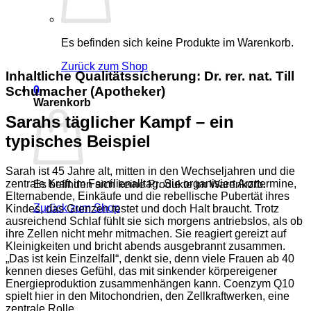
Es befinden sich keine Produkte im Warenkorb.
Zurück zum Shop
Inhaltliche Qualitätssicherung: Dr. rer. nat. Till
Schumacher (Apotheker)
0
Warenkorb
Sarahs täglicher Kampf – ein
typisches Beispiel
Sarah ist 45 Jahre alt, mitten in den Wechseljahren und die
zentrale Kraft im Familienalltag. Sie organisiert Arzttermine,
Es befinden sich keine Produkte im Warenkorb.
Elternabende, Einkäufe und die rebellische Pubertät ihres
Zurück zum Shop
Kindes, das Grenzen testet und doch Halt braucht. Trotz
ausreichend Schlaf fühlt sie sich morgens antriebslos, als ob
ihre Zellen nicht mehr mitmachen. Sie reagiert gereizt auf
Kleinigkeiten und bricht abends ausgebrannt zusammen.
„Das ist kein Einzelfall“, denkt sie, denn viele Frauen ab 40
kennen dieses Gefühl, das mit sinkender körpereigener
Energieproduktion zusammenhängen kann. Coenzym Q10
spielt hier in den Mitochondrien, den Zellkraftwerken, eine
zentrale Rolle.