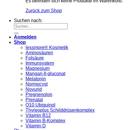
Es befinden sich keine Produkte im Warenkorb.
Zurück zum Shop
Suchen nach:
Anmelden
Shop
lessmore® Kosmetik
Aminosäuren
Folsäure
Immunsystem
Magnesium
Mangan-II-gluconat
Melatonin
Normocyst
Novurid
Pregnenolon
Prenatal
Q10 Ubiquinol
Thyreoplus Schilddrüsenkomplex
Vitamin B12
Vitamin B-Komplex
Vitamin D