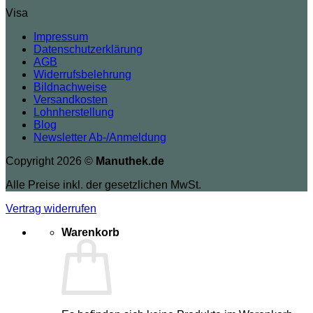
Visa
Impressum
Datenschutzerklärung
AGB
Widerrufsbelehrung
Bildnachweise
Versandkosten
Lohnherstellung
Blog
Newsletter Ab-/Anmeldung
Copyright 2026 ©
Manuthek.de
Alle Preise inkl. der gesetzlichen MwSt.
Vertrag widerrufen
Warenkorb