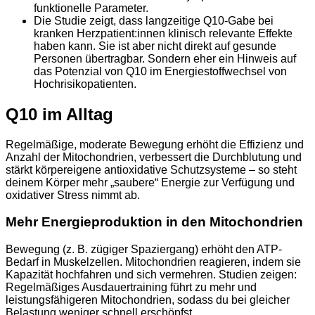
funktionelle Parameter.​
Die Studie zeigt, dass langzeitige Q10‑Gabe bei
kranken Herzpatient:innen klinisch relevante Effekte
haben kann. Sie ist aber nicht direkt auf gesunde
Personen übertragbar. Sondern eher ein Hinweis auf
das Potenzial von Q10 im Energiestoffwechsel von
Hochrisikopatienten.
Q10 im Alltag
Regelmäßige, moderate Bewegung erhöht die Effizienz und
Anzahl der Mitochondrien, verbessert die Durchblutung und
stärkt körpereigene antioxidative Schutzsysteme – so steht
deinem Körper mehr „saubere“ Energie zur Verfügung und
oxidativer Stress nimmt ab.
Mehr Energieproduktion in den Mitochondrien
Bewegung (z. B. zügiger Spaziergang) erhöht den ATP-
Bedarf in Muskelzellen. Mitochondrien reagieren, indem sie
Kapazität hochfahren und sich vermehren. Studien zeigen:
Regelmäßiges Ausdauertraining führt zu mehr und
leistungsfähigeren Mitochondrien, sodass du bei gleicher
Belastung weniger schnell erschöpfst.