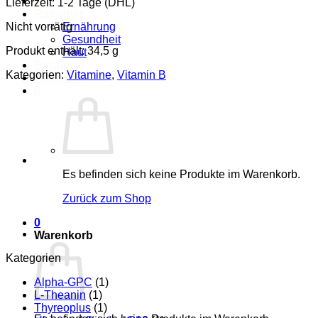
Über uns
Lieferzeit: 1-2 Tage (DHL)
Ratgeber
Nicht vorrätig
Ernährung
Gesundheit
Produkt enthält: 34,5
g
Haut
Beratung
Kategorien:
Vitamine
,
Vitamin B
Anmelden
0
Es befinden sich keine Produkte im Warenkorb.
Zurück zum Shop
0
Warenkorb
Kategorien
Alpha-GPC
(1)
L-Theanin
(1)
Thyreoplus
(1)