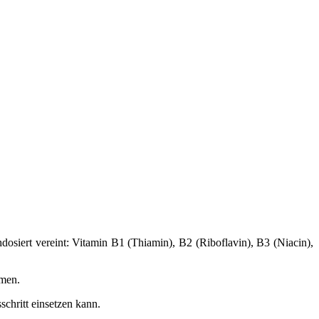
osiert vereint: Vitamin B1 (Thiamin), B2 (Riboflavin), B3 (Niacin),
rmen.
chritt einsetzen kann.