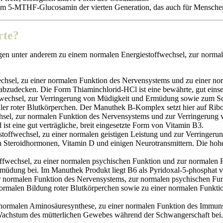
 5-MTHF-Glucosamin der vierten Generation, das auch für Menschen mi
rte?
tragen unter anderem zu einem normalen Energiestoffwechsel, zur norm
echsel, zu einer normalen Funktion des Nervensystems und zu einer n
h abzudecken. Die Form Thiaminchlorid-HCl ist eine bewährte, gut eins
fwechsel, zur Verringerung von Müdigkeit und Ermüdung sowie zum Schu
er roter Blutkörperchen. Der Manuthek B-Komplex setzt hier auf Ribof
chsel, zur normalen Funktion des Nervensystems und zur Verringerung 
st eine gut verträgliche, breit eingesetzte Form von Vitamin B3.
stoffwechsel, zu einer normalen geistigen Leistung und zur Verringeru
 Steroidhormonen, Vitamin D und einigen Neurotransmittern. Die hoh
ffwechsel, zu einer normalen psychischen Funktion und zur normalen F
üdung bei. Im Manuthek Produkt liegt B6 als Pyridoxal-5-phosphat vo
ur normalen Funktion des Nervensystems, zur normalen psychischen Fu
 normalen Bildung roter Blutkörperchen sowie zu einer normalen Funkti
er normalen Aminosäuresynthese, zu einer normalen Funktion des Imm
 Wachstum des mütterlichen Gewebes während der Schwangerschaft bei. Q