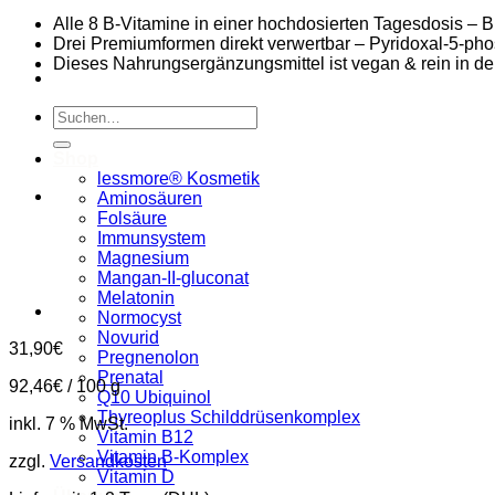
Alle 8 B-Vitamine in einer hochdosierten Tagesdosis – 
Drei Premiumformen direkt verwertbar – Pyridoxal-5-ph
Dieses Nahrungsergänzungsmittel ist vegan & rein in de
Suchen
nach:
Shop
lessmore® Kosmetik
Aminosäuren
Folsäure
Immunsystem
Magnesium
Mangan-II-gluconat
Melatonin
Normocyst
Novurid
31,90
€
Pregnenolon
Prenatal
92,46
€
/
100
g
Q10 Ubiquinol
Thyreoplus Schilddrüsenkomplex
inkl. 7 % MwSt.
Vitamin B12
Vitamin B-Komplex
zzgl.
Versandkosten
Vitamin D