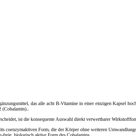
zungsmittel, das alle acht B-Vitamine in einer einzigen Kapsel hochd
2 (Cobalamin)..
heidet, ist die konsequente Auswahl direkt verwertbarer Wirkstofffo
reits coenzymaktiven Form, die der Körper ohne weiteren Umwandlungss
n-freie, biologisch aktive Form des Cobalamins.