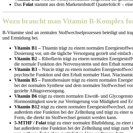
Das
Folat
stammt aus dem Markenrohstoff Quatrefolic® – einem
Wozu braucht man Vitamin B-Komplex fo
B-Vitamine sind an zentralen Stoffwechselprozessen beteiligt und 
und Ermüdung bei.
Vitamin B1 –
Thiamin trägt zu einem normalen Energiestoffw
Dosierung vor, um die tägliche Versorgung gezielt und einfac
Vitamin B2 –
Riboflavin trägt zu einem normalen Energiestof
die normale Funktion des Nervensystems und den Erhalt normal
Vitamin B3 –
Niacin trägt zu einem normalen Energiestoffwe
psychische Funktion und den Erhalt normaler Haut. Niacinamid i
Vitamin B5 –
Pantothensäure trägt zu einem normalen Energie
bei der normalen Synthese und dem normalen Stoffwechsel von
gezielte Alltagsversorgung.
Vitamin B6
trägt zu einem normalen Eiweiß- und Glycogensto
Hormontätigkeit sowie zur Verringerung von Müdigkeit und Erm
Vitamin B12
trägt zu einem normalen Energiestoffwechsel, z
außerdem eine Funktion bei der Zellteilung und trägt zu einer
Form, die direkt im Stoffwechsel genutzt werden kann.
5-MTHF / Folat
trägt zu einer normalen Blutbildung, zu ein
hat außerdem eine Funktion bei der Zellteilung und trägt zum