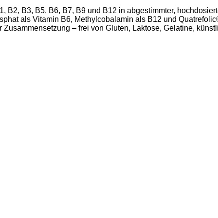
B1, B2, B3, B5, B6, B7, B9 und B12 in abgestimmter, hochdosier
osphat als Vitamin B6, Methylcobalamin als B12 und Quatrefoli
r Zusammensetzung – frei von Gluten, Laktose, Gelatine, künst