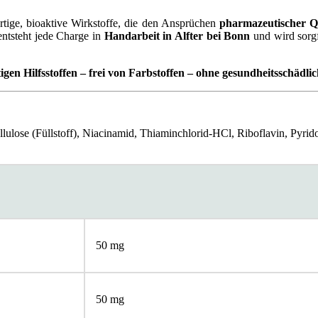
tige, bioaktive Wirkstoffe, die den Ansprüchen
pharmazeutischer Qu
entsteht jede Charge in
Handarbeit in Alfter bei Bonn
und wird sorgf
gen Hilfsstoffen
–
frei von Farbstoffen – ohne gesundheitssch
ä
dli
ellulose (Füllstoff), Niacinamid, Thiaminchlorid-HCl, Riboflavin, Py
50 mg
50 mg