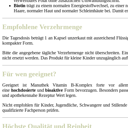
verwertbares Folat ohne zusätzlichen Umwandlungsschritt.
Biotin
trägt zu einem normalen Energiestoffwechsel, zu einer
Haare, normaler Haut und normaler Schleimhäute bei. Damit er
Empfohlene Verzehrmenge
Die Tagesdosis beträgt 1 an Kapsel unzerkaut mit ausreichend Flüssig
kompakter Form.
Bitte die angegebene tägliche Verzehrmenge nicht überschreiten. 
nicht ersetzt werden. Das Produkt für kleine Kinder unzugänglich au
Für wen geeignet?
Geeignet ist Manuthek Vitamin B-Komplex forte vor all
eine
hochdosierte
und
bioaktive
Form bevorzugen. Besonders passend
und apothekennahe Rezeptur Wert legen.
Nicht empfohlen für Kinder, Jugendliche, Schwangere und Stillende
qualifizierte Fachperson prüfen.
Höchste Qualität und Reinheit