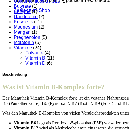
Es befinden sich keine Produkte im Warenkorb.
Ubiquinol flüssig / Q10
(1)
Butyrate
(1)
Zurück zum Shop
Enzyme
(1)
Handcreme
(2)
Kosmetik
(11)
Magnesium
(2)
Mangan
(1)
Pregnenolon
(5)
Melatonin
(5)
Vitamine
(24)
Folsäure
(4)
Vitamin B
(11)
Vitamin D
(6)
Beschreibung
Was ist Vitamin B-Komplex forte?
Der Manuthek Vitamin B-Komplex forte ist ein veganes Nahrungsergän
B5 (Pantothensäure), B6 (Pyridoxin), B7 (Biotin), B9 (Folat) und B1
Was den Manuthek B-Komplex von vielen Vergleichsprodukten untersc
Vitamin B6
liegt als Pyridoxal-5-phosphat (P5P) vor – der be
Vitamin B12
wird als Methylcobalamin eingesetzt, die gentoxi