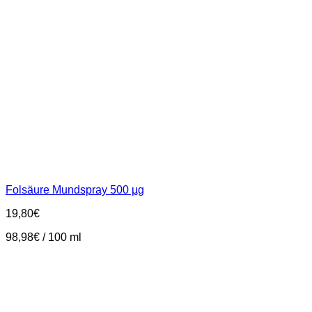
Folsäure Mundspray 500 µg
19,80
€
98,98
€
/
100
ml