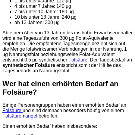
1 bis unter 4 Jahre: 120 µg
4 bis unter 7 Jahre: 140 µg
7 bis unter 10 Jahre: 180 µg
10 bis unter 13 Jahre: 240 µg
ab 13 Jahren: 300 µg
Ab einem Alter von 13 Jahren bis ins hohe Erwachsenenalter
wird eine Tageszufuhr von 300 µg Folat-Äquivalente
empfohlen. Die empfohlene Tagesmenge bezieht sich auf
die Menge folatwirksamer Verbindungen in der Nahrung. 1
µg Nahrungsfolat beziehungsweise Folat-Äquivalent
entspricht 0,5 µg synthetischer
Folsäure
. Der Tagesbedarf an
synthetischer Folsäure
entspricht somit der Hälfte des
Tagesbedarfs an Nahrungsfolat.
Wer hat einen erhöhten Bedarf an
Folsäure?
Einige Personengruppen haben einen erhöhten Bedarf an
Folsäure
und sind demnach besonders häufig von einem
Folsäuremangel
betroffen.
Einen erhöhten Bedarf haben insbesondere: