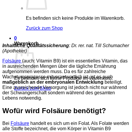
Es befinden sich keine Produkte im Warenkorb.
Zurück zum Shop
0
Warenkorb
Inhaltliche Qualitätssicherung
: Dr. rer. nat. Till Schumacher
(Apotheker)
Folsäure
(auch: Vitamin B9) ist ein essentielles Vitamin, das
in ausreichenden Mengen über die tägliche Ernährung
aufgenommen werden muss. Da es für zahlreiche
Wachstumsprozesse mitverantwortlich ist, ist es auch
Es befinden sich keine Produkte im Warenkorb.
maßgeblich an der embryonalen Entwicklung
beteiligt.
Eine ausreichende Versorgung ist jedoch nicht nur während
Zurück zum Shop
der Schwangerschaft sondern während des gesamten
Lebens notwendig.
Wofür wird Folsäure benötigt?
Bei
Folsäure
handelt es sich um ein Folat. Als Folate werden
alle Stoffe bezeichnet, die vom Körper in Vitamin B9