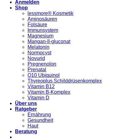
Anmelden
Shop
lessmore® Kosmetik
Aminosäuren
Folsäure
Immunsystem
Magnesium
Mangan-II-gluconat
Melatonin
Normocyst
Novurid
Pregnenolon
Prenatal
Q10 Ubiquinol
Thyreoplus Schilddrüsenkomplex
Vitamin B12
Vitamin B-Komplex
Vitamin D
Über uns
Ratgeber
Ernährung
Gesundheit
Haut
Beratung