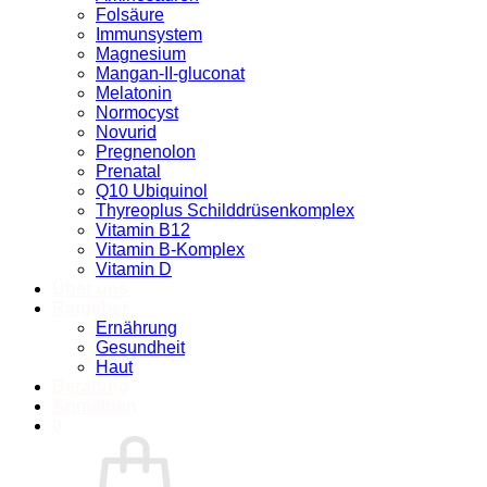
Folsäure
Immunsystem
Magnesium
Mangan-II-gluconat
Melatonin
Normocyst
Novurid
Pregnenolon
Prenatal
Q10 Ubiquinol
Thyreoplus Schilddrüsenkomplex
Vitamin B12
Vitamin B-Komplex
Vitamin D
Über uns
Ratgeber
Ernährung
Gesundheit
Haut
Beratung
Anmelden
0