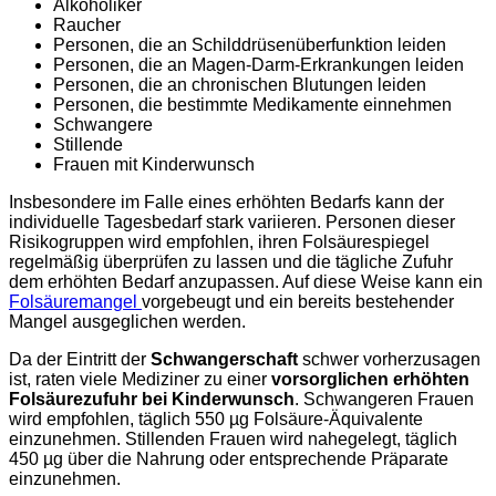
Alkoholiker
Raucher
Personen, die an Schilddrüsenüberfunktion leiden
Personen, die an Magen-Darm-Erkrankungen leiden
Personen, die an chronischen Blutungen leiden
Personen, die bestimmte Medikamente einnehmen
Schwangere
Stillende
Frauen mit Kinderwunsch
Insbesondere im Falle eines erhöhten Bedarfs kann der
individuelle Tagesbedarf stark variieren. Personen dieser
Risikogruppen wird empfohlen, ihren Folsäurespiegel
regelmäßig überprüfen zu lassen und die tägliche Zufuhr
dem erhöhten Bedarf anzupassen. Auf diese Weise kann ein
Folsäuremangel
vorgebeugt und ein bereits bestehender
Mangel ausgeglichen werden.
Da der Eintritt der
Schwangerschaft
schwer vorherzusagen
ist, raten viele Mediziner zu einer
vorsorglichen erhöhten
Folsäurezufuhr bei Kinderwunsch
. Schwangeren Frauen
wird empfohlen, täglich 550 µg Folsäure-Äquivalente
einzunehmen. Stillenden Frauen wird nahegelegt, täglich
450 µg über die Nahrung oder entsprechende Präparate
einzunehmen.