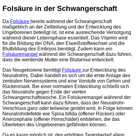
Folsäure in der Schwangerschaft
Da
Folsäure
bereits während der Schwangerschaft
maßgeblich an der Zellteilung und der Entwicklung des
Ungeborenen beteiligt ist, ist eine ausreichende Versorgung
während dieser Lebensphase essentiell. Das Vitamin wird
für die Bildung der DNA, den Eiweißstoffwechsel und die
Blutbildung des Embryos benötigt. Zudem kann ein
Folsäuremangel
während der Schwangerschaft dazu führen,
dass die werdende Mutter eine Blutarmut entwickelt.
Das Neugeborene benötigt
Folsäure
zur Entwicklung des
Neuralrohrs. Dabei handelt es sich um die erste Anlage des
zentralen Nervensystems und eine Vorstufe von Gehirn und
Rückenmark. Bei einer normalen Entwicklung schließt sich
das Neuralrohr gegen Ende der vierten
Schwangerschaftswoche. Ein Folsäuremangel während der
Schwangerschaft kann dazu führen, dass der Neuralrohr-
Verschluss ganz oder teilweise gestört wird. In Folge können
Neuralrohrdefekte wie Spina bifida (offener Rücken) oder
Anenzephalie (offener Hirnschädel) entstehen, die das
Überleben des Ungeborenen gefährden können.
Da es kaum möglich ist, den erhöhten Tagesbedarf allein