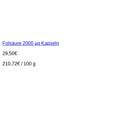
Folsäure 2000 µg Kapseln
29,50
€
210,72
€
/
100
g