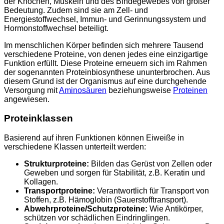
der Knochen, Muskeln und des Bindegewebes von großer
Bedeutung. Zudem sind sie am Zell- und
Energiestoffwechsel, Immun- und Gerinnungssystem und
Hormonstoffwechsel beteiligt.
Im menschlichen Körper befinden sich mehrere Tausend
verschiedene Proteine, von denen jedes eine einzigartige
Funktion erfüllt. Diese Proteine erneuern sich im Rahmen
der sogenannten Proteinbiosynthese ununterbrochen. Aus
diesem Grund ist der Organismus auf eine durchgehende
Versorgung mit
Aminosäuren
beziehungsweise
Proteinen
angewiesen.
Proteinklassen
Basierend auf ihren Funktionen können Eiweiße in
verschiedene Klassen unterteilt werden:
Strukturproteine:
Bilden das Gerüst von Zellen oder
Geweben und sorgen für Stabilität, z.B. Keratin und
Kollagen.
Transportproteine:
Verantwortlich für Transport von
Stoffen, z.B. Hämoglobin (Sauerstofftransport).
Abwehrproteine/Schutzproteine:
Wie Antikörper,
schützen vor schädlichen Eindringlingen.