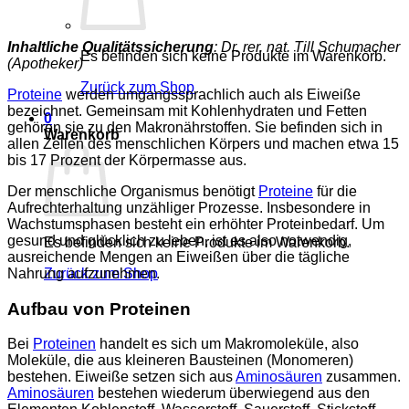
Inhaltliche Qualitätssicherung
: Dr. rer. nat. Till Schumacher
Es befinden sich keine Produkte im Warenkorb.
(Apotheker)
Zurück zum Shop
Proteine
werden umgangssprachlich auch als Eiweiße
bezeichnet. Gemeinsam mit Kohlenhydraten und Fetten
0
gehören sie zu den Makronährstoffen. Sie befinden sich in
Warenkorb
allen Zellen des menschlichen Körpers und machen etwa 15
bis 17 Prozent der Körpermasse aus.
Der menschliche Organismus benötigt
Proteine
für die
Aufrechterhaltung unzähliger Prozesse. Insbesondere in
Wachstumsphasen besteht ein erhöhter Proteinbedarf. Um
gesund und glücklich zu leben, ist es also notwendig,
Es befinden sich keine Produkte im Warenkorb.
ausreichende Mengen an Eiweißen über die tägliche
Nahrung aufzunehmen.
Zurück zum Shop
Aufbau von Proteinen
Bei
Proteinen
handelt es sich um Makromoleküle, also
Moleküle, die aus kleineren Bausteinen (Monomeren)
bestehen. Eiweiße setzen sich aus
Aminosäuren
zusammen.
Aminosäuren
bestehen wiederum überwiegend aus den