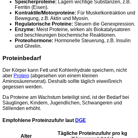
Speicherproteine:
Lagern wichtige Substanzen, z.B.
Ferritin (Eisen).
Kontraktile/Motorproteine:
Für Muskelkontraktion und
Bewegung, z.B. Aktin und Myosin.
Regulatorische Proteine:
Steuern die Genexpression.
Enzyme:
Meist Proteine, wirken als Biokatalysatoren
und beschleunigen biochemische Reaktionen.
Proteohormone:
Hormonelle Steuerung, z.B. Insulin
und Ghrelin.
Proteinbedarf
Der Körper kann Fett und Kohlenhydrate speichern, nicht
aber
Protein
(abgesehen von einem kleinen
Aminosäurenvorrat). Deshalb sollte täglich eiweißreich
gegessen werden.
Da Proteine am Wachstum beteiligt sind, ist der Bedarf bei
Säuglingen, Kindern, Jugendlichen, Schwangeren und
Stillenden erhöht.
Empfohlene Proteinzufuhr laut
DGE
Tägliche Proteinzufuhr pro kg
Alter