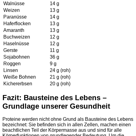
Walnüsse
14 g
Weizen
13 g
Paranüsse
14 g
Haferflocken
13 g
Amaranth
13 g
Buchweizen
12 g
Haselnüsse
12 g
Gerste
11 g
Sojabohnen
36 g
Roggen
9 g
Linsen
24 g (roh)
Weiße Bohnen
21 g (roh)
Kichererbsen
20 g (roh)
Fazit: Bausteine des Lebens –
Grundlage unserer Gesundheit
Proteine werden nicht ohne Grund als Bausteine des Lebens
bezeichnet: Sie befinden sich in allen Zellen, machen einen
beachtlichen Teil der Körpermasse aus und sind für alle
Körperfunktionen von grundlegender Bedeutung. Um die