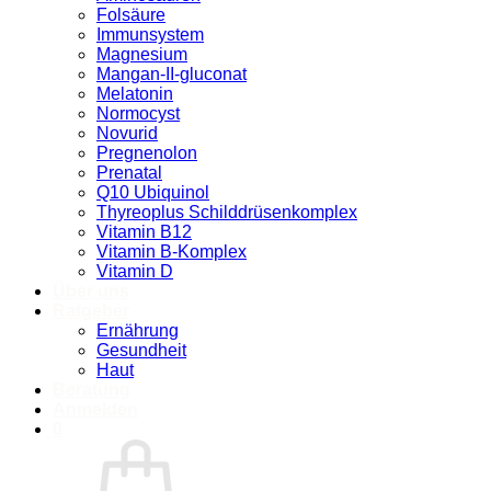
Folsäure
Immunsystem
Magnesium
Mangan-II-gluconat
Melatonin
Normocyst
Novurid
Pregnenolon
Prenatal
Q10 Ubiquinol
Thyreoplus Schilddrüsenkomplex
Vitamin B12
Vitamin B-Komplex
Vitamin D
Über uns
Ratgeber
Ernährung
Gesundheit
Haut
Beratung
Anmelden
0