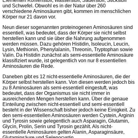
Elementen Kohlenstoff, Wasserstoff, Sauerstoff, Stickstoff
und Schwefel. Obwohl es in der Natur über 260
verschiedene Aminosäuren gibt, kommen im menschlichen
Körper nur 21 davon vor.
Neun dieser sogenannten proteinogenen Aminosäuren sind
essentiell, was bedeutet, dass der Körper sie nicht selbst
herstellen kann und sie über die Nahrung aufgenommen
werden müssen. Dazu gehören Histidin, Isoleucin, Leucin,
Lysin, Methionin, Phenylalanin, Threonin, Tryptophan sowie
Valin. Da Histidin zunächst als semi-essentielle Aminosäure
klassifiziert wurde, ist gelegentlich von nur 8 essentiellen
Aminosäuren die Rede.
Daneben gibt es 12 nicht-essentielle Aminosäuren, die der
Körper selbst herstellen kann. Von diesen werden jedoch bis
zu 8 Aminosäuren als semi-essentiell eingestuft, was
bedeutet, dass der Organismus sie nicht immer in
ausreichenden Mengen herstellen kann. Über die genaue
Einteilung zwischen nicht-essentiell und semi-essentiell
besteht in der Wissenschaft bisher jedoch keine Einigkeit. Zu
den semi-essentiellen Aminosäuren werden Cystein, Arginin
und Tyrosin sowie gelegentlich auch Asparagin, Glutamin,
Glycin, Prolin, Serin und Tyrosin gezählt. Als nicht-
essentielle Aminosäuren gelten Alanin, Asparaginsäure,
Glutaminsäure und Selenocystin.