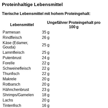
Proteinhaltige Lebensmittel
Tierische Lebensmittel mit hohem Proteingehalt:
Ungefährer Proteingehalt pro
Lebensmittel
100 g
Parmesan
35 g
Rindfleisch
26 g
Käse (Edamer,
25 g
Gouda)
Lammfleisch
25 g
Putenbrust
24 g
Forelle
22 g
Schweinefleisch
22 g
Thunfisch
22 g
Makrele
20 g
Rotbarsch
20 g
Hähnchenbrust
23 g
Shrimps/Garnelen
18 g
Lachs
20 g
Tintenfisch
16 g