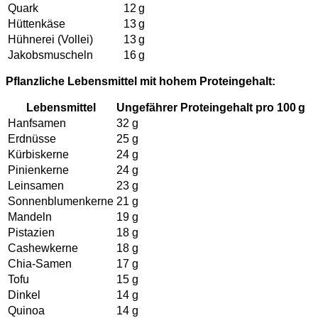
Quark
12 g
Hüttenkäse
13 g
Hühnerei (Vollei)
13 g
Jakobsmuscheln
16 g
Pflanzliche Lebensmittel mit hohem Proteingehalt:
Lebensmittel
Ungefährer Proteingehalt pro 100 g
Hanfsamen
32 g
Erdnüsse
25 g
Kürbiskerne
24 g
Pinienkerne
24 g
Leinsamen
23 g
Sonnenblumenkerne
21 g
Mandeln
19 g
Pistazien
18 g
Cashewkerne
18 g
Chia-Samen
17 g
Tofu
15 g
Dinkel
14 g
Quinoa
14 g