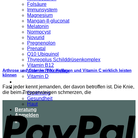
Folsäure
Immunsystem
Magnesium
Mangan-II-gluconat
Melatonin
Normocyst
Novurid
Pregnenolon
Prenatal
Q10 Ubiquinol
Thyreoplus Schilddrüsenkomplex
Vitamin B12
Vitamin B-Komplex
Arthrose und Gelenke: Was Kollagen und Vitamin C wirklich leisten
können
Vitamin D
Über uns
Fast jeder kennt jemanden, der davon betroffen ist. Die Knie,
Ratgeber
die beim Treppensteigen schmerzen, die
Ernährung
Gesundheit
Haut
Beratung
Anmelden
0