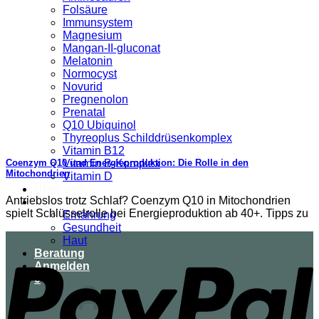
Folsäure
Immunsystem
Magnesium
Mangan-II-gluconat
Melatonin
Normocyst
Novurid
Pregnenolon
Prenatal
Q10 Ubiquinol
Thyreoplus Schilddrüsenkomplex
Vitamin B12
Vitamin B-Komplex
Coenzym Q10 und Energieproduktion: Die Rolle in den
Mitochondrien
Vitamin D
Über uns
Antriebslos trotz Schlaf? Coenzym Q10 in Mitochondrien
Ratgeber
spielt Schlüsselrolle bei Energieproduktion ab 40+. Tipps zu
Ernährung
Gesundheit
Haut
Beratung
Anmelden
0