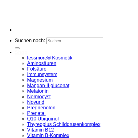
Suchen nach:
Shop
lessmore® Kosmetik
Aminosäuren
Folsäure
Immunsystem
Magnesium
Mangan-II-gluconat
Melatonin
Normocyst
Novurid
Pregnenolon
Prenatal
Q10 Ubiquinol
Thyreoplus Schilddrüsenkomplex
Vitamin B12
Vitamin B-Komplex