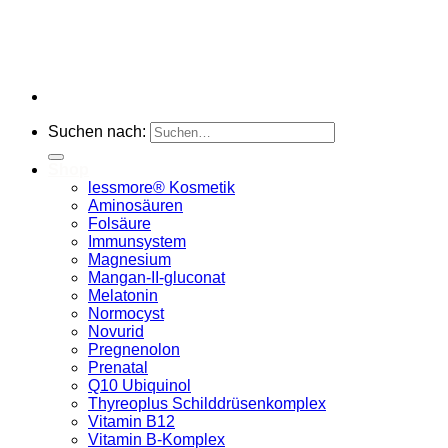
Suchen nach:
Shop
lessmore® Kosmetik
Aminosäuren
Folsäure
Immunsystem
Magnesium
Mangan-II-gluconat
Melatonin
Normocyst
Novurid
Pregnenolon
Prenatal
Q10 Ubiquinol
Thyreoplus Schilddrüsenkomplex
Vitamin B12
Vitamin B-Komplex