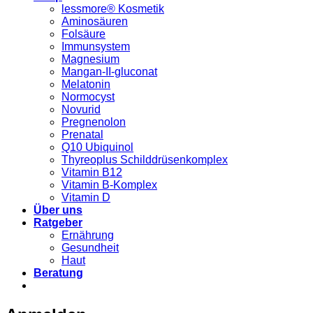
lessmore® Kosmetik
Aminosäuren
Folsäure
Immunsystem
Magnesium
Mangan-II-gluconat
Melatonin
Normocyst
Novurid
Pregnenolon
Prenatal
Q10 Ubiquinol
Thyreoplus Schilddrüsenkomplex
Vitamin B12
Vitamin B-Komplex
Vitamin D
Über uns
Ratgeber
Ernährung
Gesundheit
Haut
Beratung