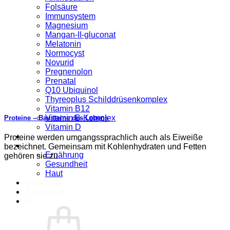
Folsäure
Immunsystem
Magnesium
Mangan-II-gluconat
Melatonin
Normocyst
Novurid
Pregnenolon
Prenatal
Q10 Ubiquinol
Thyreoplus Schilddrüsenkomplex
Vitamin B12
Vitamin B-Komplex
Proteine – Bausteine des Lebens
Vitamin D
Über uns
Proteine werden umgangssprachlich auch als Eiweiße
Ratgeber
bezeichnet. Gemeinsam mit Kohlenhydraten und Fetten
Ernährung
gehören sie zu
Gesundheit
Haut
Beratung
Anmelden
0