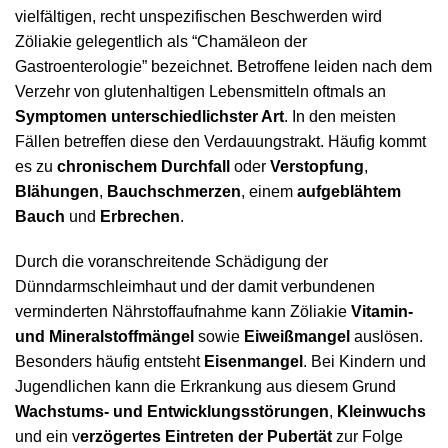
vielfältigen, recht unspezifischen Beschwerden wird
Zöliakie gelegentlich als “Chamäleon der
Gastroenterologie” bezeichnet. Betroffene leiden nach dem
Verzehr von glutenhaltigen Lebensmitteln oftmals an
Symptomen unterschiedlichster Art
. In den meisten
Fällen betreffen diese den Verdauungstrakt. Häufig kommt
es zu
chronischem Durchfall
oder
Verstopfung
,
Blähungen
,
Bauchschmerzen
, einem
aufgeblähtem
Bauch
und
Erbrechen
.
Durch die voranschreitende Schädigung der
Dünndarmschleimhaut und der damit verbundenen
verminderten Nährstoffaufnahme kann Zöliakie
Vitamin-
und Mineralstoffmängel
sowie
Eiweißmangel
auslösen.
Besonders häufig entsteht
Eisenmangel
. Bei Kindern und
Jugendlichen kann die Erkrankung aus diesem Grund
Wachstums- und Entwicklungsstörungen
,
Kleinwuchs
und ein v
erzögertes Eintreten der Pubertät
zur Folge