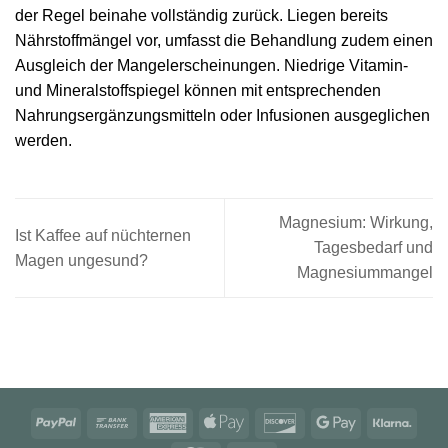
der Regel beinahe vollständig zurück. Liegen bereits
Nährstoffmängel vor, umfasst die Behandlung zudem einen
Ausgleich der Mangelerscheinungen. Niedrige Vitamin-
und Mineralstoffspiegel können mit entsprechenden
Nahrungsergänzungsmitteln oder Infusionen ausgeglichen
werden.
Magnesium: Wirkung,
Ist Kaffee auf nüchternen
Tagesbedarf und
Magen ungesund?
Magnesiummangel
PayPal
Bank
American
Apple
Discover
Google
Klarn
Transfer
Express
Pay
Pay