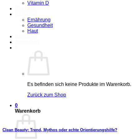
Vitamin D
Über uns
Ratgeber
Ernährung
Gesundheit
Haut
Beratung
Anmelden
0
Es befinden sich keine Produkte im Warenkorb.
Zurück zum Shop
0
Warenkorb
Clean Beauty: Trend, Mythos oder echte Orientierungshilfe?