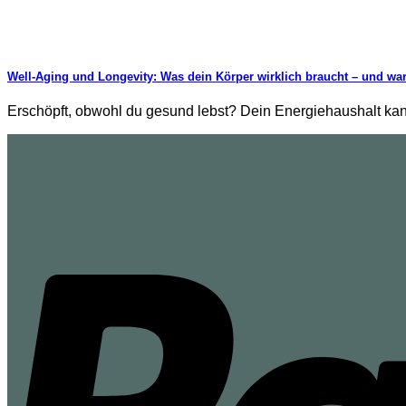
Well-Aging und Longevity: Was dein Körper wirklich braucht – und waru
Erschöpft, obwohl du gesund lebst? Dein Energiehaushalt ka