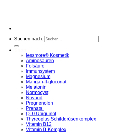
Suchen nach:
Shop
lessmore® Kosmetik
Aminosäuren
Folsäure
Immunsystem
Magnesium
Mangan-II-gluconat
Melatonin
Normocyst
Novurid
Pregnenolon
Prenatal
Q10 Ubiquinol
Thyreoplus Schilddrüsenkomplex
Vitamin B12
Vitamin B-Komplex