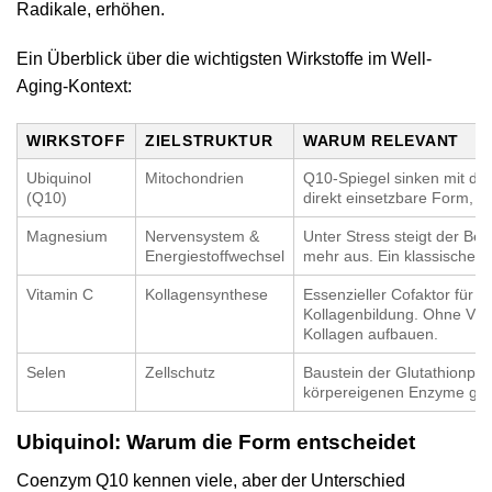
Radikale, erhöhen.
Ein Überblick über die wichtigsten Wirkstoffe im Well-
Aging-Kontext:
WIRKSTOFF
ZIELSTRUKTUR
WARUM RELEVANT
Ubiquinol
Mitochondrien
Q10-Spiegel sinken mit dem 
(Q10)
direkt einsetzbare Form, 
Magnesium
Nervensystem &
Unter Stress steigt der Bed
Energiestoffwechsel
mehr aus. Ein klassischer T
Vitamin C
Kollagensynthese
Essenzieller Cofaktor für 
Kollagenbildung. Ohne Vita
Kollagen aufbauen.
Selen
Zellschutz
Baustein der Glutathionper
körpereigenen Enzyme gege
Ubiquinol: Warum die Form entscheidet
Coenzym Q10 kennen viele, aber der Unterschied