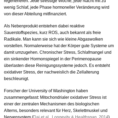
regenerieren. Jede stressige Woche, jede Nacht mit zu
wenig Schlaf, jede Phase hormoneller Veränderung wird
von dieser Abteilung mitfinanziert.
Als Nebenprodukt entstehen dabei reaktive
Sauerstoffspezies, kurz ROS, auch bekannt als freie
Radikale. Man kann sie sich wie kleine Abgaswolken
vorstellen. Normalerweise hat der Körper gute Systeme um
damit umzugehen. Chronischer Stress, Schlafmangel und
ein sinkender Hormonspiegel in der Perimenopause
überlasten diese Reinigungssysteme jedoch. Es entsteht
oxidativer Stress, der nachweislich die Zellalterung
beschleunigt.
Forscher der University of Washington haben
zusammengefasst: Mitochondrialer oxidativer Stress ist
einer der zentralen Mechanismen des biologischen
Alterns, besonders relevant für Herz, Skelettmuskel und
Nervensystem (
Dai et al., Longevity & Healthspan, 2014
).