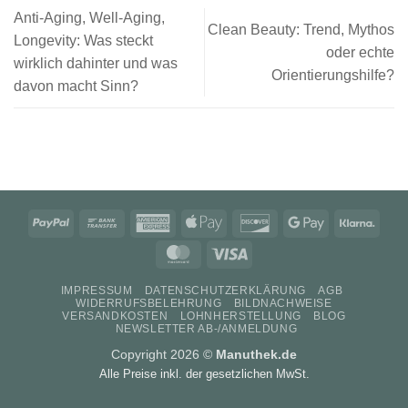
Anti-Aging, Well-Aging,
Clean Beauty: Trend, Mythos
Longevity: Was steckt
oder echte
wirklich dahinter und was
Orientierungshilfe?
davon macht Sinn?
PayPal
Bank
American
Apple
Discover
Google
Klarn
Transfer
Express
Pay
Pay
MasterCard
Visa
IMPRESSUM
DATENSCHUTZERKLÄRUNG
AGB
WIDERRUFSBELEHRUNG
BILDNACHWEISE
VERSANDKOSTEN
LOHNHERSTELLUNG
BLOG
NEWSLETTER AB-/ANMELDUNG
Copyright 2026 ©
Manuthek.de
Alle Preise inkl. der gesetzlichen MwSt.