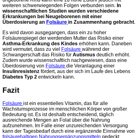
weiteren schwerwiegenden Folgen verbunden sein.
In
wissenschaftlichen Studien wurden verschiedene
Erkrankungen bei Neugeborenen mit einer
Überdosierung an
Folsäure
in Zusammenhang gebracht
.
Es wird davon ausgegangen, dass ein zu hoher
Folsäurespiegel der werdenden Mutter das Risiko einer
Asthma-Erkrankung des Kindes
erhöhen kann. Daneben
wird vermutet, dass zu viel
Folsäure
während der
Schwangerschaft das Risiko für
Autismus
deutlich erhöht.
Zudem wurde wissenschaftlich nachgewiesen, dass eine
Überdosierung von
Folsäure
die Veranlagung einer
Insulinresistenz
fördert, aus der sich im Laufe des Lebens
Diabetes Typ 2
entwickeln kann.
Fazit
Folsäure
ist ein essentielles Vitamin, das für alle
Wachstumsprozesse im menschlichen Körper von großer
Bedeutung ist. Es ist deshalb entscheidend, täglich
ausreichende Mengen an Folat über die Nahrung
aufzunehmen. Im Falle einer unzureichenden Versorgung
kann der Tagesbedarf durch eine ergänzende Einnahme von
folsäurehaltigen Nahrungsergänzungsmitteln
gedeckt