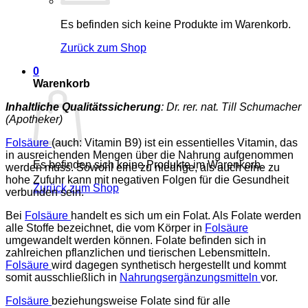
Es befinden sich keine Produkte im Warenkorb.
Zurück zum Shop
0
Warenkorb
Inhaltliche Qualitätssicherung
: Dr. rer. nat. Till Schumacher
(Apotheker)
Folsäure
(auch: Vitamin B9) ist ein essentielles Vitamin, das
in ausreichenden Mengen über die Nahrung aufgenommen
Es befinden sich keine Produkte im Warenkorb.
werden muss. Sowohl eine zu niedrige, als auch eine zu
hohe Zufuhr kann mit negativen Folgen für die Gesundheit
Zurück zum Shop
verbunden sein.
Bei
Folsäure
handelt es sich um ein Folat. Als Folate werden
alle Stoffe bezeichnet, die vom Körper in
Folsäure
umgewandelt werden können. Folate befinden sich in
zahlreichen pflanzlichen und tierischen Lebensmitteln.
Folsäure
wird dagegen synthetisch hergestellt und kommt
somit ausschließlich in
Nahrungsergänzungsmitteln
vor.
Folsäure
beziehungsweise Folate sind für alle