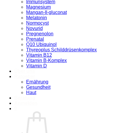
Immunsystem
Magnesium
Mangan-II-gluconat
Melatonin
Normocyst
Novurid
Pregnenolon
Prenatal
Q10 Ubiquinol
Thyreoplus Schilddrüsenkomplex
Vitamin B12
Vitamin B-Komplex
Vitamin D
Über uns
Ratgeber
Ernährung
Gesundheit
Haut
Beratung
Anmelden
0