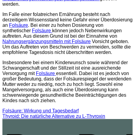
werden.
Im Falle einer folatreichen Ernährung besteht nach
derzeitigem Wissensstand keine Gefahr einer Überdosierung
an
Folsäure
. Bei einer zu hohen Dosierung von
synthetischer
Folsäure
können jedoch Nebenwirkungen
auftreten. Aus diesem Grund ist bei der Einnahme von
Nahrungsergänzungsmitteln mit Folsäure
Vorsicht geboten.
Um das Auftreten von Beschwerden zu vermeiden, sollte die
empfohlene Tagesdosis nicht überschritten werden.
Insbesondere bei einem Kinderwunsch sowie während der
Schwangerschaft und der Stillzeit ist eine ausreichende
Versorgung mit
Folsäure
essentiell. Dabei ist es jedoch von
großer Bedeutung, dass der Folsäurespiegel der werdenden
Mutter weder zu niedrig, noch zu hoch liegt. Sowohl eine
Mangelversorgung, als auch eine Überdosierung kann
schwerwiegende gesundheitliche Beeinträchtigungen des
Kindes nach sich ziehen.
Folsäure: Wirkung und Tagesbedarf
Thyroid: Die natürliche Alternative zu L-Thyroxin
P