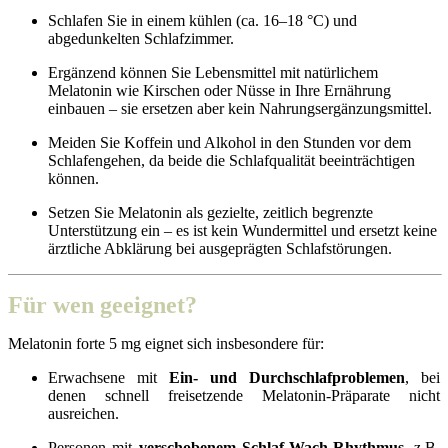
Schlafen Sie in einem kühlen (ca. 16–18 °C) und
abgedunkelten Schlafzimmer.
Ergänzend können Sie Lebensmittel mit natürlichem
Melatonin wie Kirschen oder Nüsse in Ihre Ernährung
einbauen – sie ersetzen aber kein Nahrungsergänzungsmittel.​
Meiden Sie Koffein und Alkohol in den Stunden vor dem
Schlafengehen, da beide die Schlafqualität beeinträchtigen
können.
Setzen Sie Melatonin als gezielte, zeitlich begrenzte
Unterstützung ein – es ist kein Wundermittel und ersetzt keine
ärztliche Abklärung bei ausgeprägten Schlafstörungen.
Für wen geeignet?
Melatonin forte 5 mg eignet sich insbesondere für:
Erwachsene mit
Ein‑ und Durchschlafproblemen
, bei
denen schnell freisetzende Melatonin‑Präparate nicht
ausreichen.
Personen mit
verschobenem Schlaf‑Wach‑Rhythmus
, z.B.