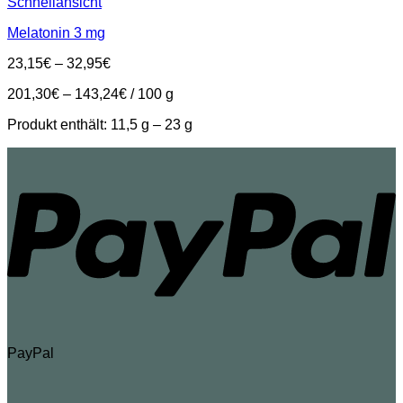
Schnellansicht
Melatonin 3 mg
23,15
€
–
32,95
€
201,30
€
–
143,24
€
/
100
g
Produkt enthält: 11,5
g
– 23
g
PayPal