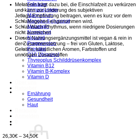
Folsäure
Melatonin trägt dazu bei, die Einschlafzeit zu verkürzen
Immunsystem
und kann zur Linderung des subjektiven
Magnesium
Jetlags‑Empfindung beitragen, wenn es kurz vor dem
Mangan-II-gluconat
Schlafengehen eingenommen wird.
Melatonin
Schlaf‑Wach‑Rhythmus, wenn niedrigere Dosierungen
Normocyst
nicht ausreichen
Novurid
Dieses Nahrungsergänzungsmittel ist vegan & rein in
Pregnenolon
der Zusammensetzung – frei von Gluten, Laktose,
Prenatal
Gelatine, künstlichen Aromen, Farbstoffen und
Q10 Ubiquinol
unnötigen Zusatzstoffen
Thyreoplus Schilddrüsenkomplex
Vitamin B12
Vitamin B-Komplex
Vitamin D
Über uns
Ratgeber
Ernährung
Gesundheit
Haut
Beratung
Anmelden
0
26,30
€
–
34,50
€