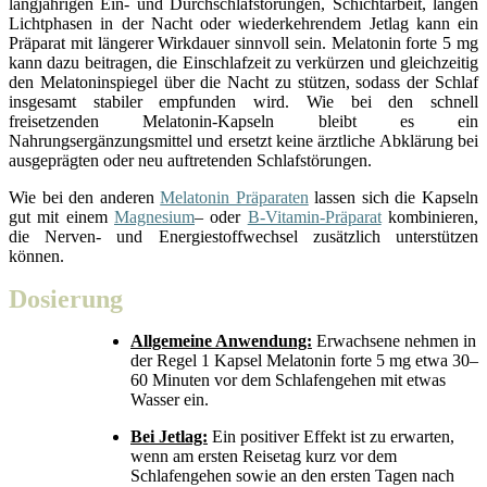
langjährigen Ein‑ und Durchschlafstörungen, Schichtarbeit, langen
Lichtphasen in der Nacht oder wiederkehrendem Jetlag kann ein
Präparat mit längerer Wirkdauer sinnvoll sein. Melatonin forte 5 mg
kann dazu beitragen, die Einschlafzeit zu verkürzen und gleichzeitig
den Melatoninspiegel über die Nacht zu stützen, sodass der Schlaf
insgesamt stabiler empfunden wird. Wie bei den schnell
freisetzenden Melatonin‑Kapseln bleibt es ein
Nahrungsergänzungsmittel und ersetzt keine ärztliche Abklärung bei
ausgeprägten oder neu auftretenden Schlafstörungen.
Wie bei den anderen
Melatonin Präparaten
lassen sich die Kapseln
gut mit einem
Magnesium
– oder
B‑Vitamin‑Präparat
kombinieren,
die Nerven‑ und Energiestoffwechsel zusätzlich unterstützen
können.
Dosierung
Allgemeine Anwendung:
Erwachsene nehmen in
der Regel 1 Kapsel Melatonin forte 5 mg etwa 30–
60 Minuten vor dem Schlafengehen mit etwas
Wasser ein.
Bei Jetlag:
Ein positiver Effekt ist zu erwarten,
wenn am ersten Reisetag kurz vor dem
Schlafengehen sowie an den ersten Tagen nach