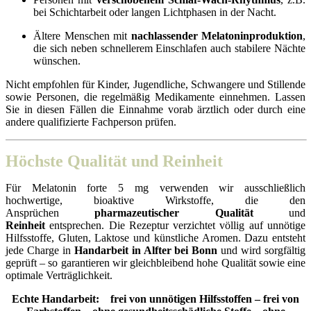
bei Schichtarbeit oder langen Lichtphasen in der Nacht.
Ältere Menschen mit
nachlassender Melatoninproduktion
,
die sich neben schnellerem Einschlafen auch stabilere Nächte
wünschen.
Nicht empfohlen für Kinder, Jugendliche, Schwangere und Stillende
sowie Personen, die regelmäßig Medikamente einnehmen. Lassen
Sie in diesen Fällen die Einnahme vorab ärztlich oder durch eine
andere qualifizierte Fachperson prüfen.
Höchste Qualität und Reinheit
Für Melatonin forte 5 mg verwenden wir ausschließlich
hochwertige, bioaktive Wirkstoffe, die den
Ansprüchen
pharmazeutischer Qualität
und
Reinheit
entsprechen. Die Rezeptur verzichtet völlig auf unnötige
Hilfsstoffe, Gluten, Laktose und künstliche Aromen. Dazu entsteht
jede Charge in
Handarbeit in Alfter bei Bonn
und wird sorgfältig
geprüft – so garantieren wir gleichbleibend hohe Qualität sowie eine
optimale Verträglichkeit.
Echte Handarbeit: frei von unnötigen Hilfsstoffen
–
frei von