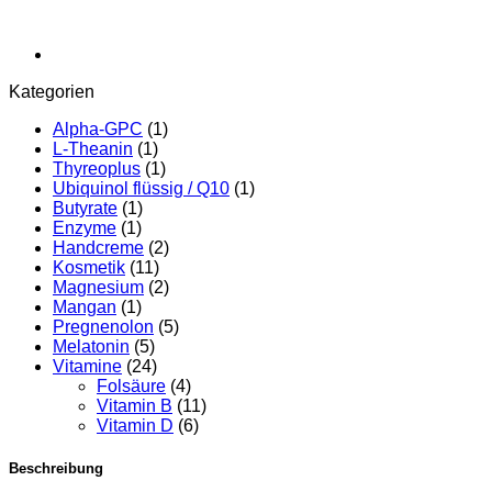
Kategorien
Alpha-GPC
(1)
L-Theanin
(1)
Thyreoplus
(1)
Ubiquinol flüssig / Q10
(1)
Butyrate
(1)
Enzyme
(1)
Handcreme
(2)
Kosmetik
(11)
Magnesium
(2)
Mangan
(1)
Pregnenolon
(5)
Melatonin
(5)
Vitamine
(24)
Folsäure
(4)
Vitamin B
(11)
Vitamin D
(6)
Beschreibung