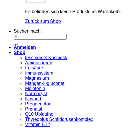
Es befinden sich keine Produkte im Warenkorb.
Zurück zum Shop
Suchen nach:
Anmelden
Shop
lessmore® Kosmetik
Aminosäuren
Folsäure
Immunsystem
Magnesium
Mangan-II-gluconat
Melatonin
Normocyst
Novurid
Pregnenolon
Prenatal
Q10 Ubiquinol
Thyreoplus Schilddrüsenkomplex
Vitamin B12