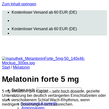
Zum Inhalt springen
Kostenloser Versand ab 60 EUR (DE)
Kostenloser Versand ab 60 EUR (DE)
Start
/
Melatonin
Melatonin forte 5 mg
Suchen nach:
5 mg Melatonin pro Kapsel – sehr hoch dosierte, gezielte
Unterstützung bei deutlich verlängerten Einschlafzeiten oder
Shop
stark verschobenem Schlaf‑Wach‑Rhythmus, wenn
lessmore® Kosmetik
niedrigere Dosierungen nicht ausreichen.
Aminosäuren