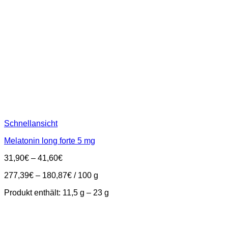
Schnellansicht
Melatonin long forte 5 mg
31,90
€
–
41,60
€
277,39
€
–
180,87
€
/
100
g
Produkt enthält: 11,5
g
– 23
g