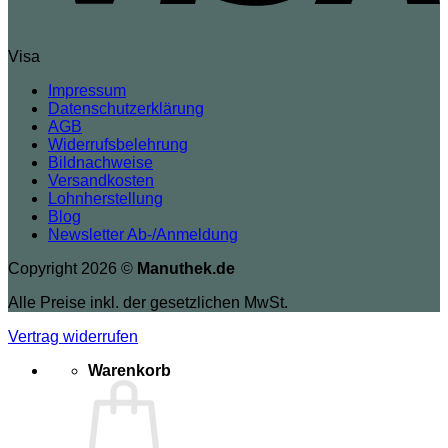
Visa
Impressum
Datenschutzerklärung
AGB
Widerrufsbelehrung
Bildnachweise
Versandkosten
Lohnherstellung
Blog
Newsletter Ab-/Anmeldung
Copyright 2026 ©
Manuthek.de
Alle Preise inkl. der gesetzlichen MwSt.
Vertrag widerrufen
Warenkorb