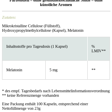
Farbstoffen – ohne gesundheitssch
ä
dliche Stoffe
–
ohne
künstliche Aromen
Zutaten:
Mikrokristalline Cellulose (Füllstoff),
Hydroxypropylmethylcellulose (Kapsel), Melatonin
Inhaltsstoffe pro Tagesdosis (1 Kapsel)
%
LMIV**
Melatonin
5 mg
**
* des empf. Tagesbedarfs nach Lebensmittelinformationsverordnung
** keine Referenzmenge vorhanden
Eine Packung enthält 100 Kapseln, entsprechend einer
Nettofüllmenge von 23g