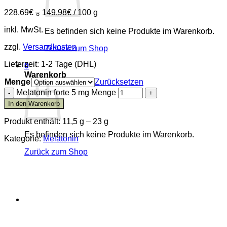
228,69
€
–
149,98
€
/
100
g
inkl. MwSt.
Es befinden sich keine Produkte im Warenkorb.
zzgl.
Versandkosten
Zurück zum Shop
Lieferzeit: 1-2 Tage (DHL)
0
Warenkorb
Menge
Zurücksetzen
Melatonin forte 5 mg Menge
In den Warenkorb
Produkt enthält: 11,5
g
– 23
g
Es befinden sich keine Produkte im Warenkorb.
Kategorie:
Melatonin
Zurück zum Shop