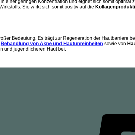
in einer geringen Konzentration und eignet sich somit optimal 
kstoffs. Sie wirkt sich somit positiv auf die
Kollagenprodukti
roßer Bedeutung. Es trägt zur Regeneration der Hautbarriere be
r
Behandlung von Akne und Hautunreinheiten
sowie von
Hau
ren und jugendlicheren Haut bei.