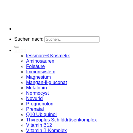
Suchen nach:
Shop
lessmore® Kosmetik
Aminosäuren
Folsäure
Immunsystem
Magnesium
Mangan-II-gluconat
Melatonin
Normocyst
Novurid
Pregnenolon
Prenatal
Q10 Ubiquinol
Thyreoplus Schilddrüsenkomplex
Vitamin B12
Vitamin B-Komplex