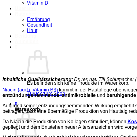
Vitamin D
Über uns
Ratgeber
Ernährung
Gesundheit
Haut
Beratung
Anmelden
0
Inhaltliche Qualitätssicherung
: Dr. rer. nat. Till Schumacher
Es befinden sich keine Produkte im Warenkorb.
Niacin (auch: Vitamin B3)
kommt in der Hautpflege überwiegen
Zurück zum Shop
entzündungshemmende
,
antimikrobielle
und
beruhigende
0
Aufgrund seiner entzündungshemmenden Wirkung empfiehlt 
Warenkorb
beitragen, dass eine übermäßige Produktion von Hauttalg redu
Da Niacin die Produktion von Kollagen stimuliert, können
Kos
gepflegt und dem Entstehen neuer Altersanzeichen wird vorge