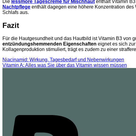
Die
lessmore Tagescreme für Mischhaut
enthält Vitamin B3 
Nachtpflege
enthält dagegen eine höhere Konzentration des Wir
Schlafs aus.
Fazit
Für die Hautgesundheit und das Hautbild ist Vitamin B3 von g
entzündungshemmenden Eigenschaften
eignet es sich zu
Kollagenproduktion stimuliert, trägt es zudem zu einer straffe
Niacinamid: Wirkung, Tagesbedarf und Nebenwirkungen
Vitamin A: Alles was Sie über das Vitamin wissen müssen