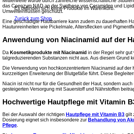
Mittlerweile wurde durch zahlreiche wissenschaftliche Studien 
das Coenzym NAD an der Synthese von Ceramiden und Lipiden be
Es befinden sich keine Produkte im Warenkorb.
Umwelteinflüssen geschützt.
Zurück zum Shop
Eine geschädigte Hautbarriere kann zudem zu dauerhaften H
Hautunreinheiten wie Pickelmale, Altersflecken und Pigmentfle
Anwendung von Niacinamid auf der H
Da
Kosmetikprodukte mit Niacinamid
in der Regel sehr gut
talgreduzierenden Substanzen nicht aus. Aus diesem Grund kön
Die Verwendung von hochkonzentriertem Niacinamid auf der Ha
kurzzeitigen Erweiterung der Blutgefäße führt. Diese Begleit
Niacin ist nicht nur für die Gesundheit der Haut, sondern au
gesteigerten Versorgung mit Sauerstoff und Nährstoffen beitra
Hochwertige Hautpflege mit Vitamin B
Bei der Auswahl der richtigen
Hautpflege mit Vitamin B3
gilt
Dosierung eignet sich insbesondere zur
Behandlung von Akn
Pflege
.