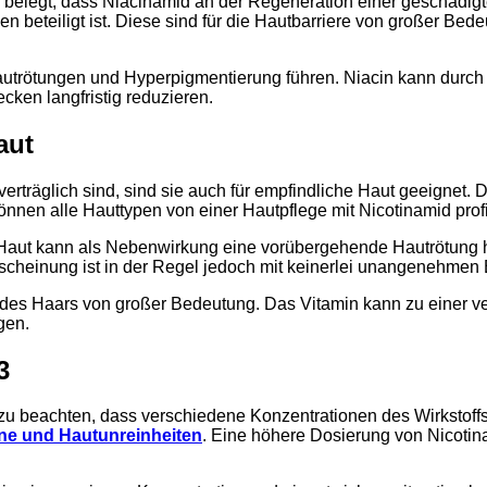
belegt, dass Niacinamid an der Regeneration einer geschädigten 
teiligt ist. Diese sind für die Hautbarriere von großer Bedeu
autrötungen und Hyperpigmentierung führen. Niacin kann dur
cken langfristig reduzieren.
aut
 verträglich sind, sind sie auch für empfindliche Haut geeignet.
nen alle Hauttypen von einer Hautpflege mit Nicotinamid profi
ut kann als Nebenwirkung eine vorübergehende Hautrötung hervo
erscheinung ist in der Regel jedoch mit keinerlei unangenehme
ch des Haars von großer Bedeutung. Das Vitamin kann zu einer 
gen.
3
 zu beachten, dass verschiedene Konzentrationen des Wirkstoffs
e und Hautunreinheiten
. Eine höhere Dosierung von Nicoti